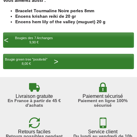
Vous aimerez aussi :
Bracelet Tourmaline Noire perles 8mm
Encens krishan reiki de 20 gr
Encens hem lily of the valley (muguet) 20 g
<
Bougies des 7 Archanges
9,90 €
>
Bougie green tree "positivité"
8,00 €
Livraison gratuite
Paiement sécurisé
En France à partir de 45 €
Paiement en ligne 100%
d'achats
sécurisé
Retours faciles
Service client
Retours possibles pendant
Du lundi au vendredi de 10h