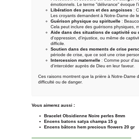
émotionnels. Le terme "délivrance" évoque l'id
Libération des peurs et des angoisses
: C
Les croyants demandent à Notre-Dame de les
Guérison physique ou spirituelle
: Beauco
Cela peut inclure des guérisons physiques, m
Aide dans des situations de captivité ou
d'oppression, d'injustice, ou même de captiv
difficile.
Soutien dans des moments de crise person
période de crise, que ce soit une crise person
Intercession maternelle
: Comme pour d'autr
d'intercéder auprès de Dieu en leur faveur.
Ces raisons montrent que la prière à Notre-Dame de 
difficulté ou de danger.
Vous aimerez aussi :
Bracelet Obsidienne Noire perles 8mm
Encens batons satya champa 15 g
Encens bâtons hem precious flowers 20 gr