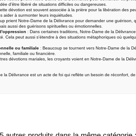
ée d'être libéré de situations difficiles ou dangereuses.
ette dévotion est souvent associée à la prière pour la libération des p
 aider à surmonter leurs inquiétudes.
up prient Notre-Dame de la Délivrance pour demander une guérison, q
ais aussi des guérisons spirituelles ou émotionnelles.
 d'oppression
: Dans certaines traditions, Notre-Dame de la Délivrance
ité. Cela peut aussi s'étendre à des situations métaphoriques où quelqu
nelle ou familiale
: Beaucoup se tournent vers Notre-Dame de la Déli
nelle, familiale ou financière.
es dévotions mariales, les croyants voient en Notre-Dame de la Délivr
la Délivrance est un acte de foi qui reflète un besoin de réconfort, d
5 autres produits dans la même catégorie 