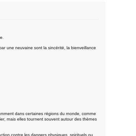
e.
par une neuvaine sont la sincérité, la bienveillance
notamment dans certaines régions du monde, comme
ier, mais elles tournent souvent autour des thèmes
tion contre les dangers physiques, spirituels ou