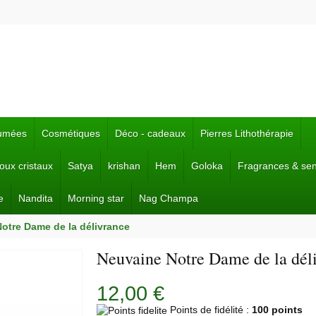
fumées
Cosmétiques
Déco - cadeaux
Pierres Lithothérapie
joux cristaux
Satya
krishan
Hem
Goloka
Fragrances & se
e
Nandita
Morning star
Nag Champa
otre Dame de la délivrance
Neuvaine Notre Dame de la dél
12,00 €
Points de fidélité :
100 points