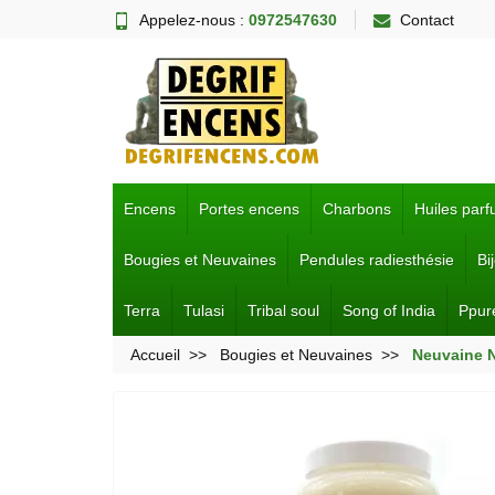
Appelez-nous :
0972547630
Contact
Encens
Portes encens
Charbons
Huiles par
Bougies et Neuvaines
Pendules radiesthésie
Bi
Terra
Tulasi
Tribal soul
Song of India
Ppur
Accueil
Bougies et Neuvaines
Neuvaine N