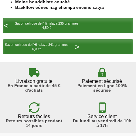
Moine bouddhiste couché
Backflow cônes nag champa encens satya
<
Savon sel rose de l'Himalaya 235 grammes
4,50 €
>
Savon sel rose de l'Himalaya 341 grammes
6,00 €
Livraison gratuite
Paiement sécurisé
En France à partir de 45 €
Paiement en ligne 100%
d'achats
sécurisé
Retours faciles
Service client
Retours possibles pendant
Du lundi au vendredi de 10h
14 jours
à 17h