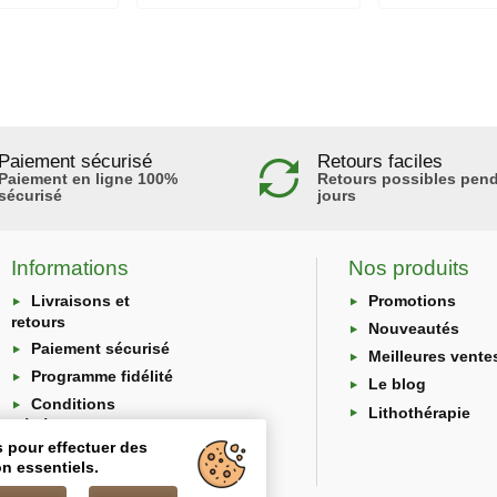
Paiement sécurisé
Retours faciles
Paiement en ligne 100%
Retours possibles pend
sécurisé
jours
Informations
Nos produits
Livraisons et
Promotions
retours
Nouveautés
Paiement sécurisé
Meilleures vente
Programme fidélité
Le blog
Conditions
Lithothérapie
générales
s pour effectuer des
Protection des
n essentiels.
données