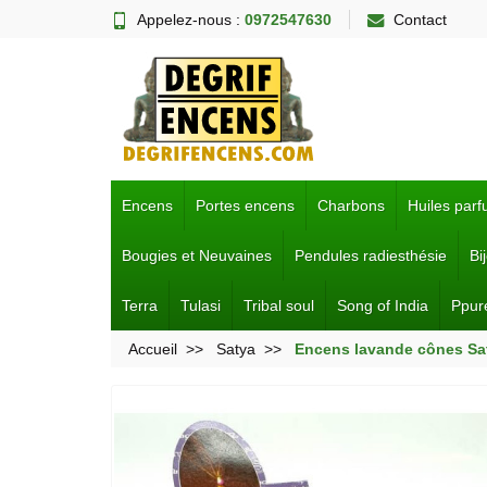
Appelez-nous :
0972547630
Contact
Encens
Portes encens
Charbons
Huiles par
Bougies et Neuvaines
Pendules radiesthésie
Bi
Terra
Tulasi
Tribal soul
Song of India
Ppur
Accueil
Satya
Encens lavande cônes Sa