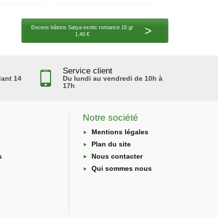
>
Encens bâtons Satya exotic romance 15 gr
1,40 €
Service client
ant 14
Du lundi au vendredi de 10h à
17h
Notre société
Mentions légales
Plan du site
s
Nous contacter
Qui sommes nous