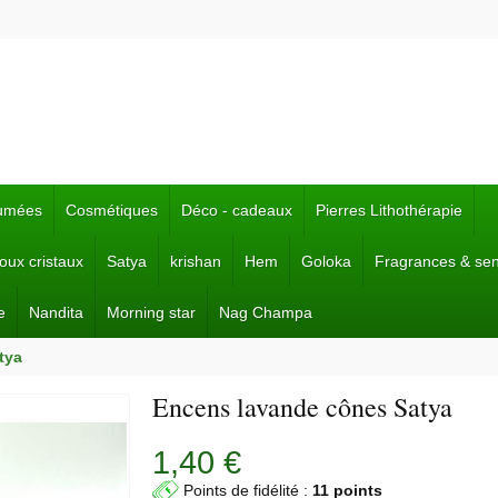
fumées
Cosmétiques
Déco - cadeaux
Pierres Lithothérapie
joux cristaux
Satya
krishan
Hem
Goloka
Fragrances & se
e
Nandita
Morning star
Nag Champa
tya
Encens lavande cônes Satya
1,40 €
Points de fidélité :
11 points