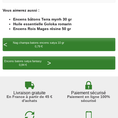
Vous aimerez aussi :
Encens bâtons Terra myrrh 30 gr
Huile essentielle Goloka romarin
Encens Rois Mages résine 50 gr
<
Nag champa batons encens satya 10 gr
0,79 €
>
Encens batons satya fantasy
0,84 €
Livraison gratuite
Paiement sécurisé
En France à partir de 45 €
Paiement en ligne 100%
d'achats
sécurisé