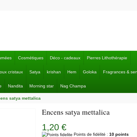
fumées
Cosmétiques
Déco - cadeaux
Pierres Lithothérapie
joux cristaux
Satya
krishan
Hem
Goloka
Fragrances & se
e
Nandita
Morning star
Nag Champa
ens satya mettalica
Encens satya mettalica
1,20 €
Points de fidélité :
10 points