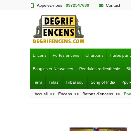
Appelez-nous :
0972547630
Contact
Encens
Portes encens
Charbons
Huiles par
Bougies et Neuvaines
Pendules radiesthésie
Bi
Terra
Tulasi
Tribal soul
Song of India
Ppur
Accueil
Encens
Batons d'encens
Enc