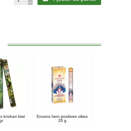
:
s krishan kiwi
Encens hem positives vibes
gr
20 g