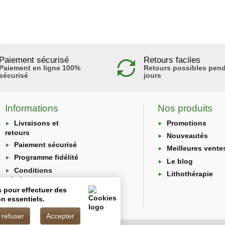
Paiement sécurisé
Retours faciles
Paiement en ligne 100%
Retours possibles pend
sécurisé
jours
Informations
Nos produits
Livraisons et
Promotions
retours
Nouveautés
Paiement sécurisé
Meilleures vente
Programme fidélité
Le blog
Conditions
Lithothérapie
générales
s pour effectuer des
Protection des
n essentiels.
données
 refuser
Accepter