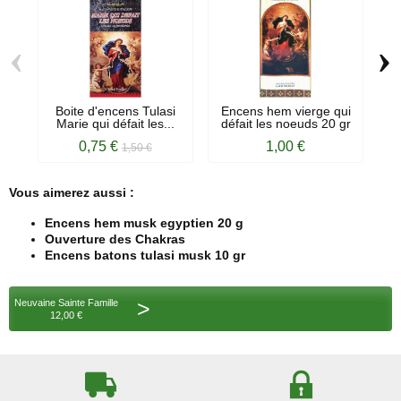
‹
›
Boite d'encens Tulasi
Encens hem vierge qui
E
Marie qui défait les...
défait les noeuds 20 gr
0,75 €
1,00 €
1,50 €
Vous aimerez aussi :
Encens hem musk egyptien 20 g
Ouverture des Chakras
Encens batons tulasi musk 10 gr
>
Neuvaine Sainte Famille
12,00 €