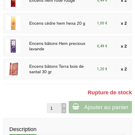
Encens hem rose rouge
x 2
0,49 €
Encens cèdre hem hexa 20 g
x 2
1,00 €
Encens bâtons Hem precious
x 2
0,49 €
lavande
Encens bâtons Terra bois de
x 2
1,20 €
santal 30 gr
Rupture de stock
Ajouter au panier
Description