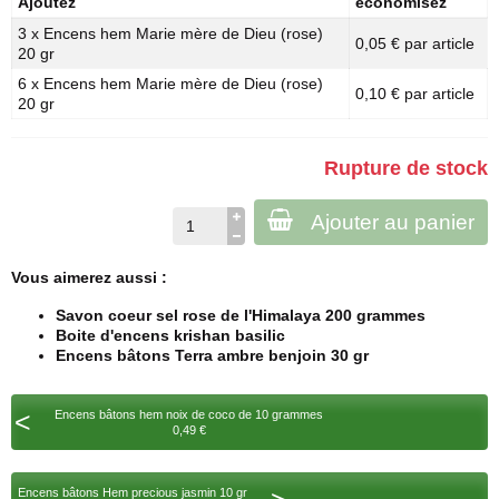
Ajoutez
économisez
3 x Encens hem Marie mère de Dieu (rose)
0,05 € par article
20 gr
6 x Encens hem Marie mère de Dieu (rose)
0,10 € par article
20 gr
Rupture de stock
Ajouter au panier
Vous aimerez aussi :
Savon coeur sel rose de l'Himalaya 200 grammes
Boite d'encens krishan basilic
Encens bâtons Terra ambre benjoin 30 gr
<
Encens bâtons hem noix de coco de 10 grammes
0,49 €
Encens bâtons Hem precious jasmin 10 gr