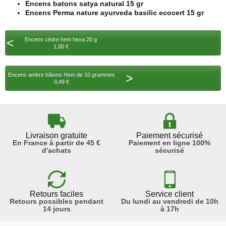
Encens batons satya natural 15 gr
Encens Perma nature ayurveda basilic ecocert 15 gr
<
Encens cèdre hem hexa 20 g
1,00 €
>
Encens ambre bâtons Hem de 10 grammes
0,49 €
Livraison gratuite
Paiement sécurisé
En France à partir de 45 €
Paiement en ligne 100%
d'achats
sécurisé
Retours faciles
Service client
Retours possibles pendant
Du lundi au vendredi de 10h
14 jours
à 17h