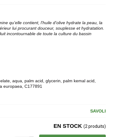
ne qu'elle contient, l'huile d'olive hydrate la peau, la
xtérieur lui procurant douceur, souplesse et hydratation.
oduit incontournable de toute la culture du bassin
ate, aqua, palm acid, glycerin, palm kemal acid,
olea europaea, C177891
SAVOLI
EN STOCK
(2 produits)