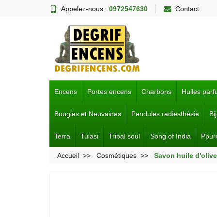
Appelez-nous :
0972547630
Contact
Encens
Portes encens
Charbons
Huiles par
Bougies et Neuvaines
Pendules radiesthésie
Bi
Terra
Tulasi
Tribal soul
Song of India
Ppur
Accueil
Cosmétiques
Savon huile d'oliv