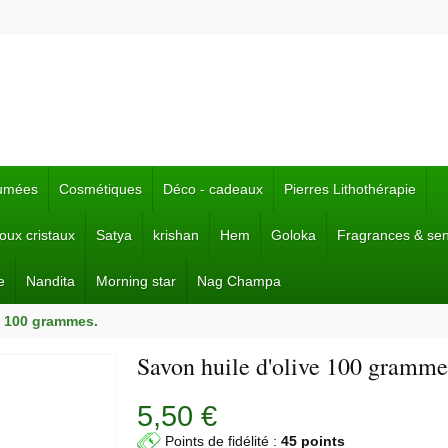
fumées
Cosmétiques
Déco - cadeaux
Pierres Lithothérapie
joux cristaux
Satya
krishan
Hem
Goloka
Fragrances & se
e
Nandita
Morning star
Nag Champa
e 100 grammes.
Savon huile d'olive 100 gramme
5,50 €
Points de fidélité :
45 points