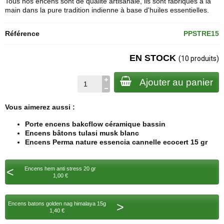
Tous nos encens sont de qualité artisanale, ils sont fabriqués à la
main dans la pure tradition indienne à base d'huiles essentielles.
Référence
PPSTRE15
EN STOCK
(10 produits)
Ajouter au panier
Vous aimerez aussi :
Porte encens bakcflow céramique bassin
Encens bâtons tulasi musk blanc
Encens Perma nature essencia cannelle ecocert 15 gr
<
Encens hem anti stress 20 gr
1,00 €
>
Encens batons golden nag himalaya 15g
1,40 €