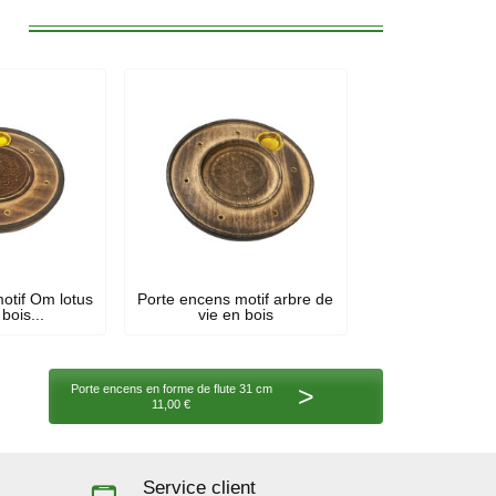
:
otif Om lotus
Porte encens motif arbre de
bois...
vie en bois
>
Porte encens en forme de flute 31 cm
11,00 €
Service client