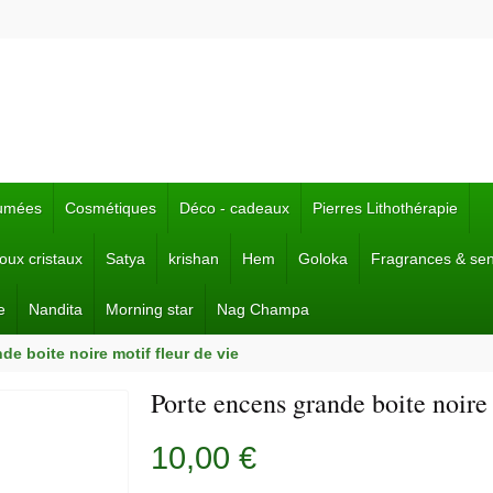
fumées
Cosmétiques
Déco - cadeaux
Pierres Lithothérapie
joux cristaux
Satya
krishan
Hem
Goloka
Fragrances & se
e
Nandita
Morning star
Nag Champa
de boite noire motif fleur de vie
Porte encens grande boite noire 
10,00 €