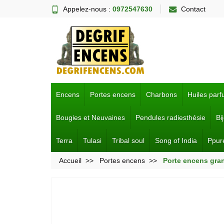
Appelez-nous :
0972547630
Contact
Encens
Portes encens
Charbons
Huiles par
Bougies et Neuvaines
Pendules radiesthésie
Bi
Terra
Tulasi
Tribal soul
Song of India
Ppur
Accueil
Portes encens
Porte encens gran