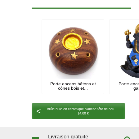
Porte encens bâtons et
Porte enc
cônes bois et...
ga
<
Brûle huile en céramique blanche tête de bouddha 14 cm
14,00 €
Livraison gratuite