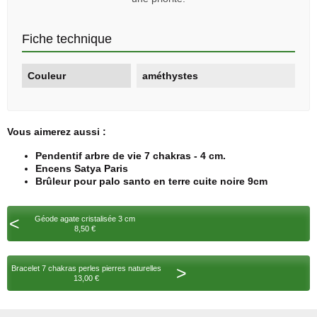
Fiche technique
Couleur
améthystes
Vous aimerez aussi :
Pendentif arbre de vie 7 chakras - 4 cm.
Encens Satya Paris
Brûleur pour palo santo en terre cuite noire 9cm
<
Géode agate cristalisée 3 cm
8,50 €
>
Bracelet 7 chakras perles pierres naturelles
13,00 €