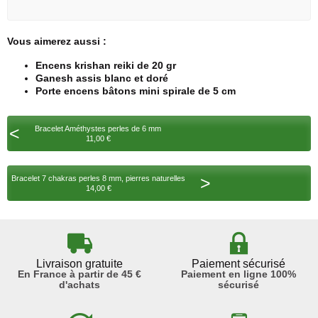
Vous aimerez aussi :
Encens krishan reiki de 20 gr
Ganesh assis blanc et doré
Porte encens bâtons mini spirale de 5 cm
<
Bracelet Améthystes perles de 6 mm
11,00 €
>
Bracelet 7 chakras perles 8 mm, pierres naturelles
14,00 €
Livraison gratuite
Paiement sécurisé
En France à partir de 45 €
Paiement en ligne 100%
d'achats
sécurisé