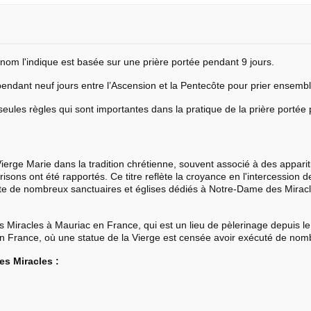
m l'indique est basée sur une prière portée pendant 9 jours.
 pendant neuf jours entre l’Ascension et la Pentecôte pour prier ensembl
s seules règles qui sont importantes dans la pratique de la prière portée 
Vierge Marie dans la tradition chrétienne, souvent associé à des appar
isons ont été rapportés. Ce titre reflète la croyance en l'intercession 
iste de nombreux sanctuaires et églises dédiés à Notre-Dame des Mirac
s Miracles à Mauriac en France, qui est un lieu de pèlerinage depuis l
rance, où une statue de la Vierge est censée avoir exécuté de nombr
es Miracles :