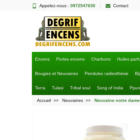
Appelez-nous :
0972547630
Contact
Encens
Portes encens
Charbons
Huiles par
Bougies et Neuvaines
Pendules radiesthésie
Bi
Terra
Tulasi
Tribal soul
Song of India
Ppur
Accueil
Neuvaines
Neuvaine notre dame