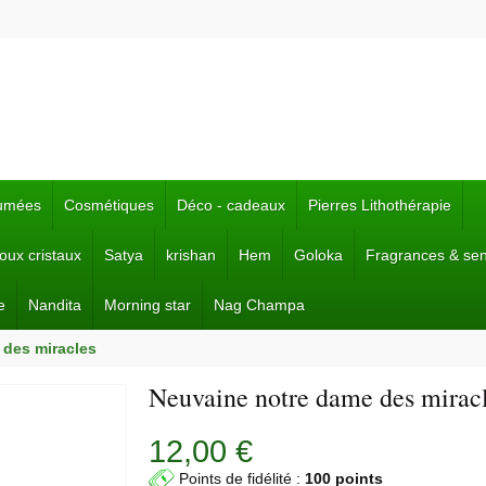
fumées
Cosmétiques
Déco - cadeaux
Pierres Lithothérapie
joux cristaux
Satya
krishan
Hem
Goloka
Fragrances & se
e
Nandita
Morning star
Nag Champa
 des miracles
Neuvaine notre dame des mirac
12,00 €
Points de fidélité :
100 points