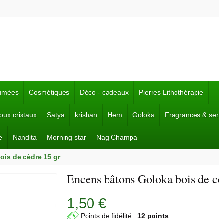
fumées
Cosmétiques
Déco - cadeaux
Pierres Lithothérapie
joux cristaux
Satya
krishan
Hem
Goloka
Fragrances & se
e
Nandita
Morning star
Nag Champa
is de cèdre 15 gr
Encens bâtons Goloka bois de c
1,50 €
Points de fidélité :
12 points