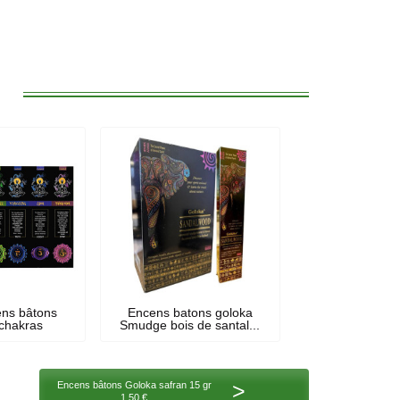
:
ens bâtons
Encens batons goloka
 chakras
Smudge bois de santal...
>
Encens bâtons Goloka safran 15 gr
1,50 €