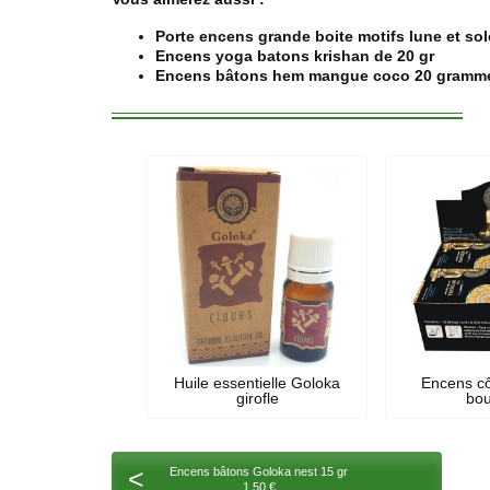
Porte encens grande boite motifs lune et sol
Encens yoga batons krishan de 20 gr
Encens bâtons hem mangue coco 20 gramm
Huile essentielle Goloka
Encens c
girofle
bo
<
Encens bâtons Goloka nest 15 gr
1,50 €