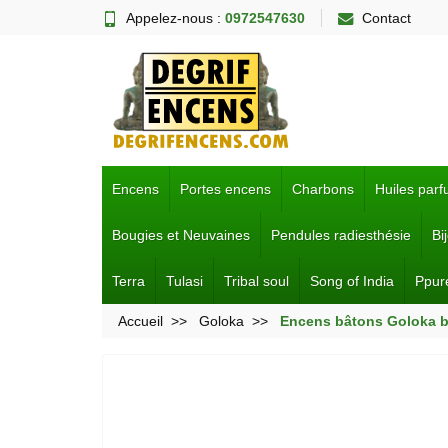
Appelez-nous :
0972547630
Contact
Encens
Portes encens
Charbons
Huiles par
Bougies et Neuvaines
Pendules radiesthésie
Bi
Terra
Tulasi
Tribal soul
Song of India
Ppur
Accueil
Goloka
Encens bâtons Goloka bo