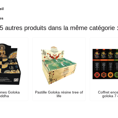
eil
es
5 autres produits dans la même catégorie 
ônes Goloka
Pastille Goloka résine tree of
Coffret enc
uddha
life
goloka 7