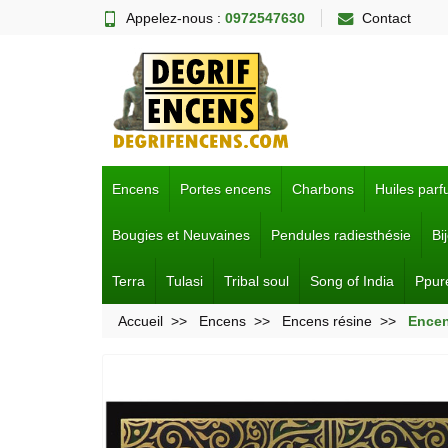
Appelez-nous :
0972547630
Contact
Encens
Portes encens
Charbons
Huiles par
Bougies et Neuvaines
Pendules radiesthésie
Bi
Terra
Tulasi
Tribal soul
Song of India
Ppur
Accueil
Encens
Encens résine
Encen