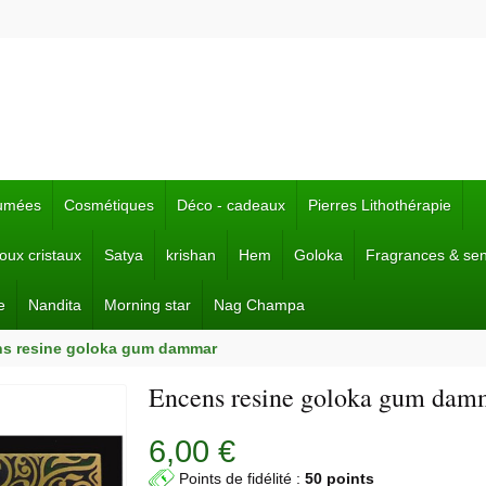
fumées
Cosmétiques
Déco - cadeaux
Pierres Lithothérapie
joux cristaux
Satya
krishan
Hem
Goloka
Fragrances & se
e
Nandita
Morning star
Nag Champa
s resine goloka gum dammar
Encens resine goloka gum dam
6,00 €
Points de fidélité :
50 points