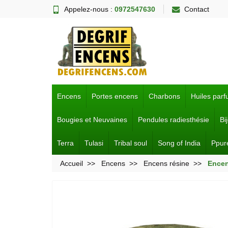
Appelez-nous :
0972547630
Contact
Encens
Portes encens
Charbons
Huiles par
Bougies et Neuvaines
Pendules radiesthésie
Bi
Terra
Tulasi
Tribal soul
Song of India
Ppur
Accueil
Encens
Encens résine
Encen