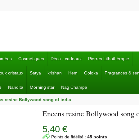
fumées
Cosmétiques
Déco - cadeaux
Pierres Lithothérapie
joux cristaux
Satya
krishan
Hem
Goloka
Fragrances & se
e
Nandita
Morning star
Nag Champa
s resine Bollywood song of india
Encens resine Bollywood song o
5,40 €
Points de fidélité :
45 points