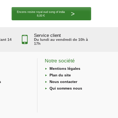
>
Encens resine royal oud song of india
8,00 €
Service client
ant 14
Du lundi au vendredi de 10h à
17h
Notre société
Mentions légales
Plan du site
s
Nous contacter
Qui sommes nous