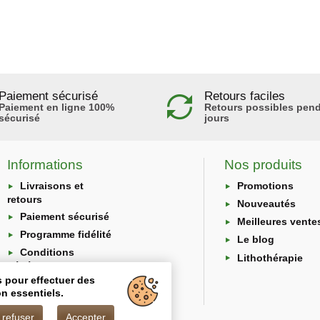
Paiement sécurisé
Retours faciles
Paiement en ligne 100%
Retours possibles pend
sécurisé
jours
Informations
Nos produits
Livraisons et
Promotions
retours
Nouveautés
Paiement sécurisé
Meilleures vente
Programme fidélité
Le blog
Conditions
Lithothérapie
générales
s pour effectuer des
Protection des
n essentiels.
données
 refuser
Accepter