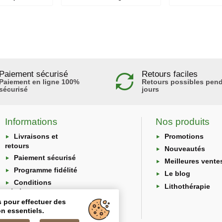
Paiement sécurisé
Retours faciles
Paiement en ligne 100%
Retours possibles pend
sécurisé
jours
Informations
Nos produits
Livraisons et
Promotions
retours
Nouveautés
Paiement sécurisé
Meilleures vente
Programme fidélité
Le blog
Conditions
Lithothérapie
générales
s pour effectuer des
Protection des
n essentiels.
données