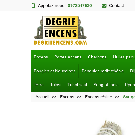
Appelez-nous :
0972547630
Contact
Encens
Portes encens
Charbons
Huiles par
Bougies et Neuvaines
Pendules radiesthésie
Bi
Terra
Tulasi
Tribal soul
Song of India
Ppur
Accueil
Encens
Encens résine
Sauge