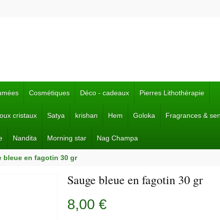
fumées
Cosmétiques
Déco - cadeaux
Pierres Lithothérapie
joux cristaux
Satya
krishan
Hem
Goloka
Fragrances & se
e
Nandita
Morning star
Nag Champa
 bleue en fagotin 30 gr
Sauge bleue en fagotin 30 gr
8,00 €