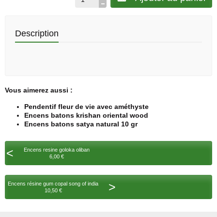
Description
Vous aimerez aussi :
Pendentif fleur de vie avec améthyste
Encens batons krishan oriental wood
Encens batons satya natural 10 gr
<
Encens resine goloka oliban
6,00 €
>
Encens résine gum copal song of india
10,50 €