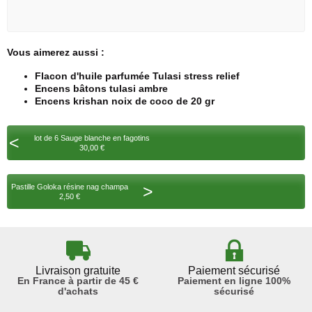
Vous aimerez aussi :
Flacon d'huile parfumée Tulasi stress relief
Encens bâtons tulasi ambre
Encens krishan noix de coco de 20 gr
<
lot de 6 Sauge blanche en fagotins
30,00 €
>
Pastille Goloka résine nag champa
2,50 €
Livraison gratuite
Paiement sécurisé
En France à partir de 45 €
Paiement en ligne 100%
d'achats
sécurisé