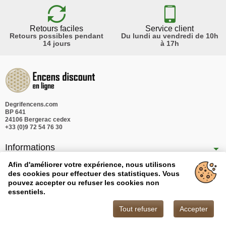
Retours faciles
Service client
Retours possibles pendant
Du lundi au vendredi de 10h
14 jours
à 17h
Degrifencens.com
BP 641
24106 Bergerac cedex
+33 (0)9 72 54 76 30
Informations
Nos produits
Afin d'améliorer votre expérience, nous utilisons
des cookies pour effectuer des statistiques. Vous
Notre société
pouvez accepter ou refuser les cookies non
essentiels.
Tout refuser
Accepter
Copyright © 2026 - Degrifencens.com