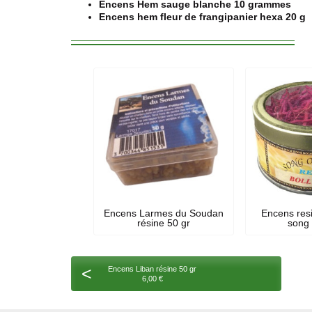
Encens Hem sauge blanche 10 grammes
Encens hem fleur de frangipanier hexa 20 g
Encens Larmes du Soudan
Encens res
résine 50 gr
song 
<
Encens Liban résine 50 gr
6,00 €