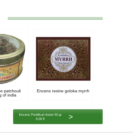
:
e patchouli
Encens resine goloka myrrh
g of india
>
Encens Pontifical résine 50 gr
6,00 €