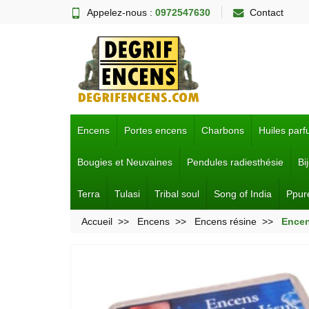
Appelez-nous :
0972547630
Contact
Encens
Portes encens
Charbons
Huiles par
Bougies et Neuvaines
Pendules radiesthésie
Bi
Terra
Tulasi
Tribal soul
Song of India
Ppur
Accueil
Encens
Encens résine
Encen