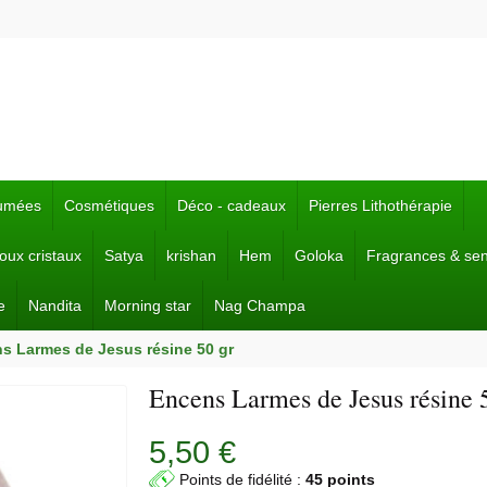
fumées
Cosmétiques
Déco - cadeaux
Pierres Lithothérapie
joux cristaux
Satya
krishan
Hem
Goloka
Fragrances & se
e
Nandita
Morning star
Nag Champa
s Larmes de Jesus résine 50 gr
Encens Larmes de Jesus résine 
5,50 €
Points de fidélité :
45 points