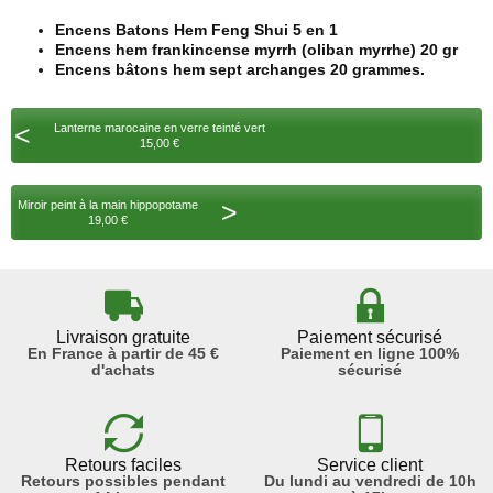
Encens Batons Hem Feng Shui 5 en 1
Encens hem frankincense myrrh (oliban myrrhe) 20 gr
Encens bâtons hem sept archanges 20 grammes.
<
Lanterne marocaine en verre teinté vert
15,00 €
>
Miroir peint à la main hippopotame
19,00 €
Livraison gratuite
Paiement sécurisé
En France à partir de 45 €
Paiement en ligne 100%
d'achats
sécurisé
Retours faciles
Service client
Retours possibles pendant
Du lundi au vendredi de 10h