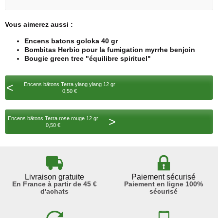
Vous aimerez aussi :
Encens batons goloka 40 gr
Bombitas Herbio pour la fumigation myrrhe benjoin
Bougie green tree "équilibre spirituel"
<
Encens bâtons Terra ylang ylang 12 gr
0,50 €
>
Encens bâtons Terra rose rouge 12 gr
0,50 €
Livraison gratuite
Paiement sécurisé
En France à partir de 45 €
Paiement en ligne 100%
d'achats
sécurisé