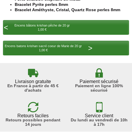
Bracelet Pyrite perles 8mm
Bracelet Améthyste, Cristal, Quartz Rose perles 8mm
<
Encens bâtons krishan pêche de 20 gr
1,00 €
>
Encens batons krishan sacré coeur de Marie de 20 gr
1,00 €
Livraison gratuite
Paiement sécurisé
En France à partir de 45 €
Paiement en ligne 100%
d'achats
sécurisé
Retours faciles
Service client
Retours possibles pendant
Du lundi au vendredi de 10h
14 jours
à 17h