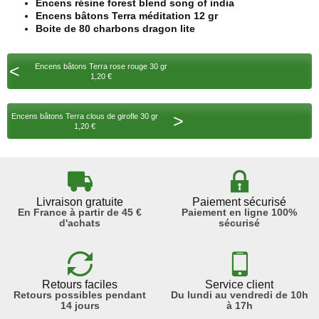
Encens résine forest blend song of india
Encens bâtons Terra méditation 12 gr
Boite de 80 charbons dragon lite
<
Encens bâtons Terra rose rouge 30 gr
1,20 €
>
Encens bâtons Terra clous de girofle 30 gr
1,20 €
Livraison gratuite
Paiement sécurisé
En France à partir de 45 €
Paiement en ligne 100%
d'achats
sécurisé
Retours faciles
Service client
Retours possibles pendant
Du lundi au vendredi de 10h
14 jours
à 17h