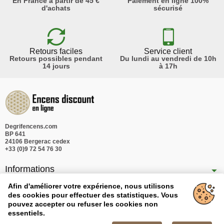
En France à partir de 45 €
Paiement en ligne 100%
d'achats
sécurisé
Retours faciles
Service client
Retours possibles pendant
Du lundi au vendredi de 10h
14 jours
à 17h
Degrifencens.com
BP 641
24106 Bergerac cedex
+33 (0)9 72 54 76 30
Informations
Nos produits
Afin d'améliorer votre expérience, nous utilisons
des cookies pour effectuer des statistiques. Vous
Notre société
pouvez accepter ou refuser les cookies non
essentiels.