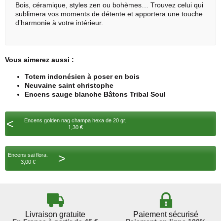
Bois, céramique, styles zen ou bohèmes… Trouvez celui qui
sublimera vos moments de détente et apportera une touche
d’harmonie à votre intérieur.
Vous aimerez aussi :
Totem indonésien à poser en bois
Neuvaine saint christophe
Encens sauge blanche Bâtons Tribal Soul
<
Encens golden nag champa hexa de 20 gr.
1,30 €
>
Encens sai flora.
3,00 €
Livraison gratuite
Paiement sécurisé