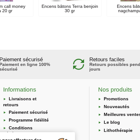
m call money
Encens bâtons Terra benjoin
Encens bât
 20 gr
30 gr
nagchampa
Paiement sécurisé
Retours faciles
Paiement en ligne 100%
Retours possibles pend
sécurisé
jours
Informations
Nos produits
Livraisons et
Promotions
retours
Nouveautés
Paiement sécurisé
Meilleures vente
Programme fidélité
Le blog
Conditions
Lithothérapie
générales