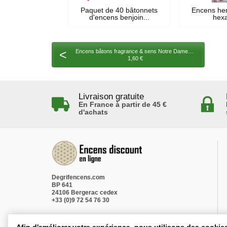
Paquet de 40 bâtonnets
Encens he
d'encens benjoin...
hexa
<
Encens bâtons fragrance & sens Notre Dame de Fatima 15 gr
1,60 €
Livraison gratuite
En France à partir de 45 €
d'achats
Degrifencens.com
BP 641
24106 Bergerac cedex
+33 (0)9 72 54 76 30