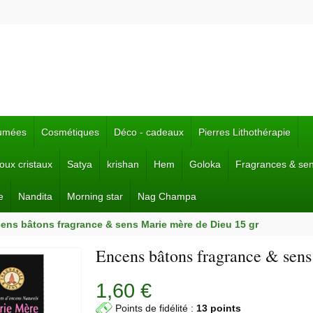
fumées
Cosmétiques
Déco - cadeaux
Pierres Lithothérapie
joux cristaux
Satya
krishan
Hem
Goloka
Fragrances & se
e
Nandita
Morning star
Nag Champa
ens bâtons fragrance & sens Marie mère de Dieu 15 gr
Encens bâtons fragrance & sens
1,60 €
Points de fidélité :
13 points