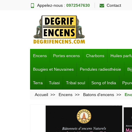
Appelez-nous :
0972547630
Contact
Encens
Portes encens
Charbons
Huiles par
Bougies et Neuvaines
Pendules radiesthésie
Bi
Terra
Tulasi
Tribal soul
Song of India
Ppur
Accueil
Encens
Batons d'encens
Enc