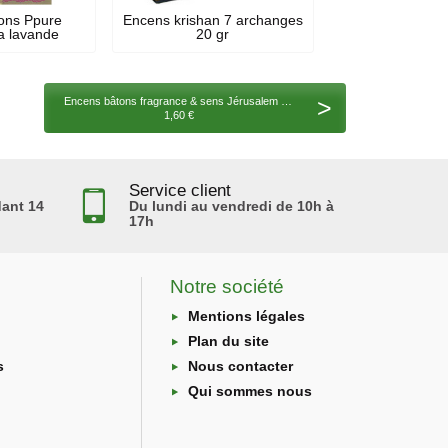
ons Ppure
Encens krishan 7 archanges
 lavande
20 gr
>
Encens bâtons fragrance & sens Jérusalem 15 gr
1,60 €
Service client
ant 14
Du lundi au vendredi de 10h à
17h
Notre société
Mentions légales
Plan du site
s
Nous contacter
Qui sommes nous