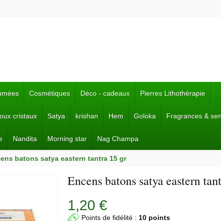
fumées
Cosmétiques
Déco - cadeaux
Pierres Lithothérapie
joux cristaux
Satya
krishan
Hem
Goloka
Fragrances & se
e
Nandita
Morning star
Nag Champa
ens batons satya eastern tantra 15 gr
Encens batons satya eastern tant
1,20 €
Points de fidélité :
10 points