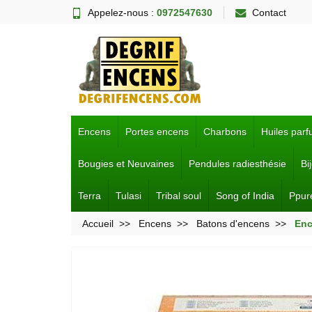
Appelez-nous :
0972547630
Contact
Encens
Portes encens
Charbons
Huiles par
Bougies et Neuvaines
Pendules radiesthésie
Bi
Terra
Tulasi
Tribal soul
Song of India
Ppur
Accueil
Encens
Batons d'encens
Enc