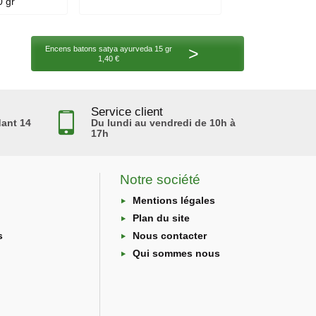
0 gr
>
Encens batons satya ayurveda 15 gr
1,40 €
Service client
ant 14
Du lundi au vendredi de 10h à
17h
Notre société
Mentions légales
Plan du site
s
Nous contacter
Qui sommes nous