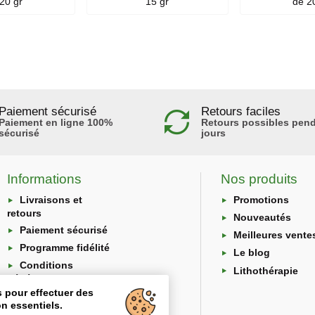
20 gr
15 gr
de 2
Paiement sécurisé
Retours faciles
Paiement en ligne 100%
Retours possibles pend
sécurisé
jours
Informations
Nos produits
Livraisons et
Promotions
retours
Nouveautés
Paiement sécurisé
Meilleures vente
Programme fidélité
Le blog
Conditions
Lithothérapie
générales
s pour effectuer des
Protection des
n essentiels.
données