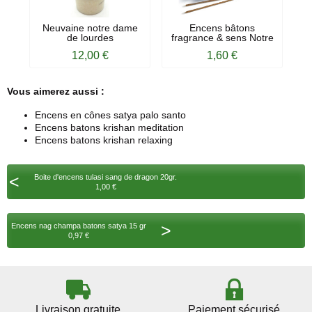
Neuvaine notre dame
Encens bâtons
de lourdes
fragrance & sens Notre
Dame...
12,00 €
1,60 €
Vous aimerez aussi :
Encens en cônes satya palo santo
Encens batons krishan meditation
Encens batons krishan relaxing
<
Boite d'encens tulasi sang de dragon 20gr.
1,00 €
>
Encens nag champa batons satya 15 gr
0,97 €
Livraison gratuite
Paiement sécurisé