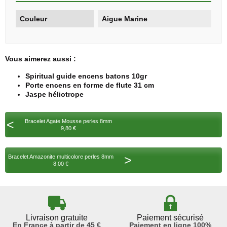
Couleur
Aigue Marine
Vous aimerez aussi :
Spiritual guide encens batons 10gr
Porte encens en forme de flute 31 cm
Jaspe héliotrope
<
Bracelet Agate Mousse perles 8mm
9,80 €
>
Bracelet Amazonite multicolore perles 8mm
8,00 €
Livraison gratuite
Paiement sécurisé
En France à partir de 45 €
Paiement en ligne 100%