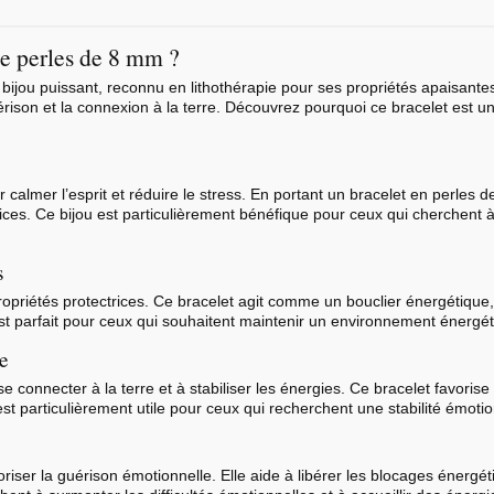
ne perles de 8 mm ?
 bijou puissant, reconnu en
lithothérapie
pour ses propriétés apaisantes
guérison et la connexion à la terre. Découvrez pourquoi ce bracelet est u
 calmer l’esprit et réduire le stress. En portant un bracelet en perles
trices. Ce bijou est particulièrement bénéfique pour ceux qui cherchent 
s
priétés protectrices. Ce bracelet agit comme un bouclier énergétique,
est parfait pour ceux qui souhaitent maintenir un environnement énergéti
re
e connecter à la terre et à stabiliser les énergies. Ce bracelet favorise
est particulièrement utile pour ceux qui recherchent une stabilité émotion
voriser la guérison émotionnelle. Elle aide à libérer les blocages énerg