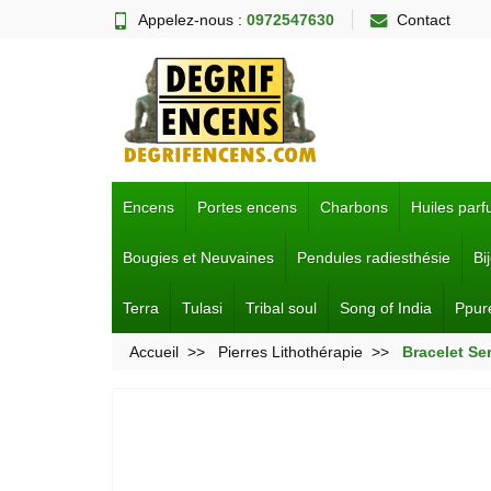
Appelez-nous :
0972547630
Contact
Encens
Portes encens
Charbons
Huiles par
Bougies et Neuvaines
Pendules radiesthésie
Bi
Terra
Tulasi
Tribal soul
Song of India
Ppur
Accueil
Pierres Lithothérapie
Bracelet Se