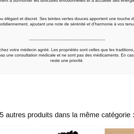
hent à surmonter les difficultés émotionnelles et à accueillir des énerg
ou élégant et discret. Ses teintes vertes douces apportent une touche de
uotidiennement, ajoutant une note de sérénité et d’harmonie à vos ten
---------------------------------------------------
chez votre médecin agréé. Les propriétés sont celles que les traditions,
 pas une consultation médicale et ne sont pas des médicaments. En ca
reste une priorité.
5 autres produits dans la même catégorie 