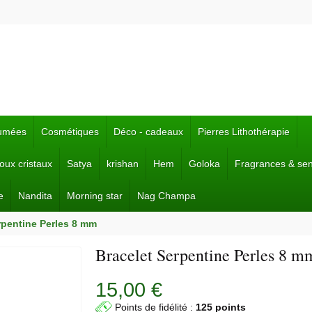
fumées
Cosmétiques
Déco - cadeaux
Pierres Lithothérapie
joux cristaux
Satya
krishan
Hem
Goloka
Fragrances & se
e
Nandita
Morning star
Nag Champa
rpentine Perles 8 mm
Bracelet Serpentine Perles 8 m
15,00 €
Points de fidélité :
125 points