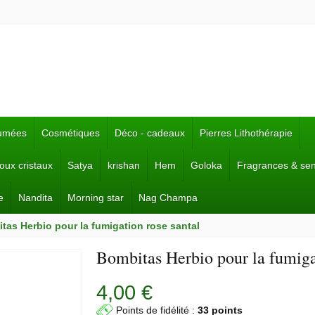
fumées
Cosmétiques
Déco - cadeaux
Pierres Lithothérapie
joux cristaux
Satya
krishan
Hem
Goloka
Fragrances & se
e
Nandita
Morning star
Nag Champa
tas Herbio pour la fumigation rose santal
Bombitas Herbio pour la fumiga
4,00 €
Points de fidélité :
33 points