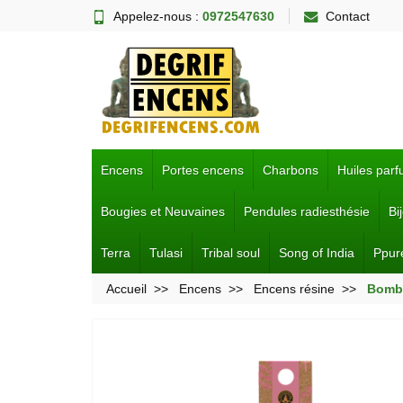
Appelez-nous :
0972547630
Contact
Encens
Portes encens
Charbons
Huiles par
Bougies et Neuvaines
Pendules radiesthésie
Bi
Terra
Tulasi
Tribal soul
Song of India
Ppur
Accueil
Encens
Encens résine
Bombi