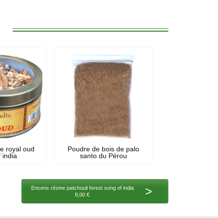
:
e royal oud
Poudre de bois de palo
 india
santo du Pérou
>
Encens résine patchouli forest song of india
8,00 €