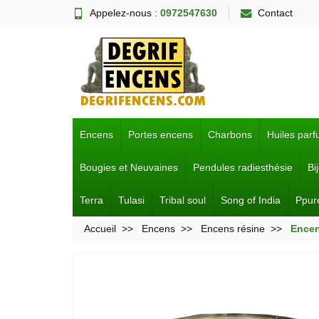
Appelez-nous :
0972547630
Contact
Encens
Portes encens
Charbons
Huiles par
Bougies et Neuvaines
Pendules radiesthésie
Bi
Terra
Tulasi
Tribal soul
Song of India
Ppur
Accueil
Encens
Encens résine
Encen