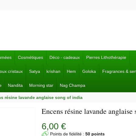
fumées
Cosmétiques
Déco - cadeaux
Pierres Lithothérapie
joux cristaux
Satya
krishan
Hem
Goloka
Fragrances & se
e
Nandita
Morning star
Nag Champa
s résine lavande anglaise song of india
Encens résine lavande anglaise 
6,00 €
Points de fidélité :
50 points