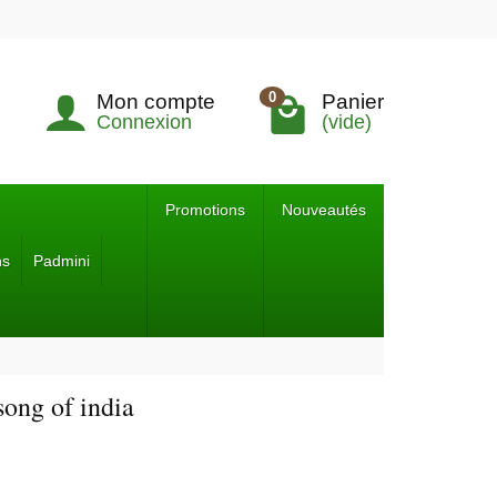
0
Mon compte
Panier
Connexion
(vide)
Promotions
Nouveautés
ns
Padmini
song of india