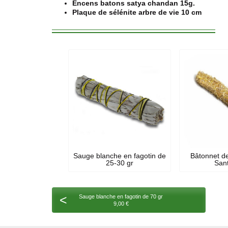
Encens batons satya chandan 15g.
Plaque de sélénite arbre de vie 10 cm
Sauge blanche en fagotin de
Bâtonnet de
25-30 gr
Sant
<
Sauge blanche en fagotin de 70 gr
9,00 €