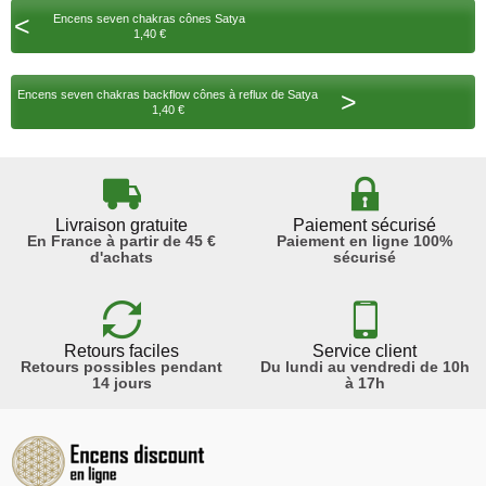
<
Encens seven chakras cônes Satya
1,40 €
>
Encens seven chakras backflow cônes à reflux de Satya
1,40 €
Livraison gratuite
Paiement sécurisé
En France à partir de 45 €
Paiement en ligne 100%
d'achats
sécurisé
Retours faciles
Service client
Retours possibles pendant
Du lundi au vendredi de 10h
14 jours
à 17h