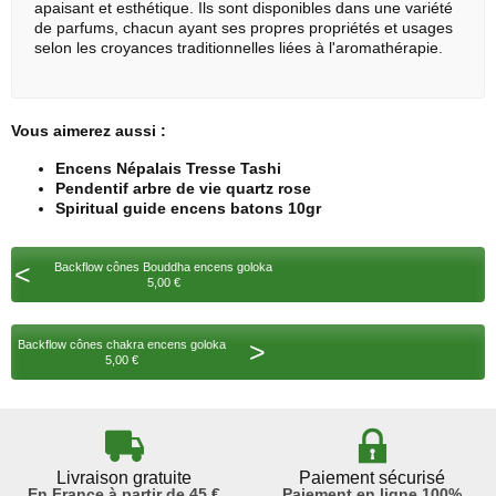
apaisant et esthétique. Ils sont disponibles dans une variété
de parfums, chacun ayant ses propres propriétés et usages
selon les croyances traditionnelles liées à l'aromathérapie.
Vous aimerez aussi :
Encens Népalais Tresse Tashi
Pendentif arbre de vie quartz rose
Spiritual guide encens batons 10gr
<
Backflow cônes Bouddha encens goloka
5,00 €
>
Backflow cônes chakra encens goloka
5,00 €
Livraison gratuite
Paiement sécurisé
En France à partir de 45 €
Paiement en ligne 100%