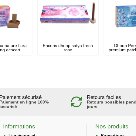
 nature flora
Encens dhoop satya fresh
Dhoop Per
ang ecocert
rose
premium patch
Paiement sécurisé
Retours faciles
Paiement en ligne 100%
Retours possibles pend
sécurisé
jours
Informations
Nos produits
Livraisons et
Promotions