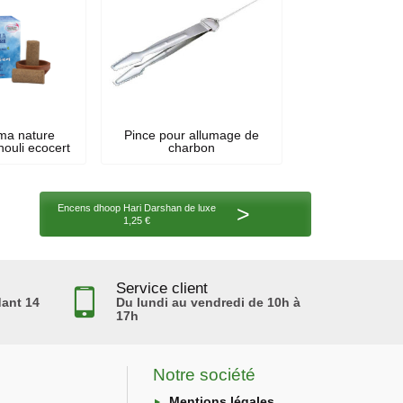
ma nature
Pince pour allumage de
ouli ecocert
charbon
>
Encens dhoop Hari Darshan de luxe
1,25 €
Service client
ant 14
Du lundi au vendredi de 10h à
17h
Notre société
Mentions légales