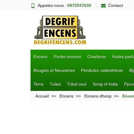
Appelez-nous :
0972547630
Contact
Encens
Portes encens
Charbons
Huiles par
Bougies et Neuvaines
Pendules radiesthésie
Bi
Terra
Tulasi
Tribal soul
Song of India
Ppur
Accueil
Encens
Encens dhoop
Encen