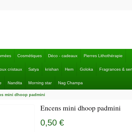
fumées
Cosmétiques
Déco - cadeaux
Pierres Lithothérapie
joux cristaux
Satya
krishan
Hem
Goloka
Fragrances & se
e
Nandita
Morning star
Nag Champa
s mini dhoop padmini
Encens mini dhoop padmini
0,50 €