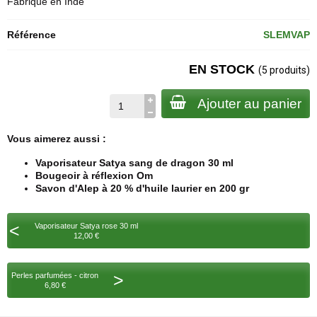
Fabriqué en Inde
Référence
SLEMVAP
EN STOCK
(5 produits)
Ajouter au panier
Vous aimerez aussi :
Vaporisateur Satya sang de dragon 30 ml
Bougeoir à réflexion Om
Savon d'Alep à 20 % d'huile laurier en 200 gr
<
Vaporisateur Satya rose 30 ml
12,00 €
>
Perles parfumées - citron
6,80 €