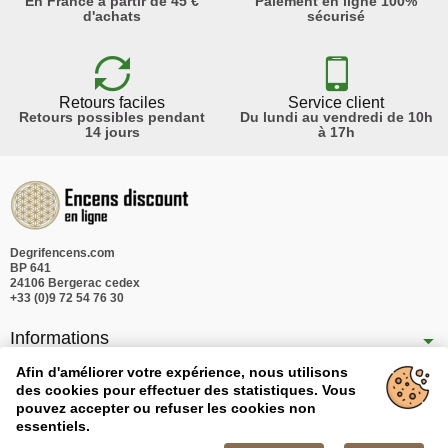
En France à partir de 45 €
Paiement en ligne 100%
d'achats
sécurisé
Retours faciles
Service client
Retours possibles pendant
Du lundi au vendredi de 10h
14 jours
à 17h
Degrifencens.com
BP 641
24106 Bergerac cedex
+33 (0)9 72 54 76 30
Informations
Nos produits
Afin d'améliorer votre expérience, nous utilisons
des cookies pour effectuer des statistiques. Vous
Notre société
pouvez accepter ou refuser les cookies non
essentiels.