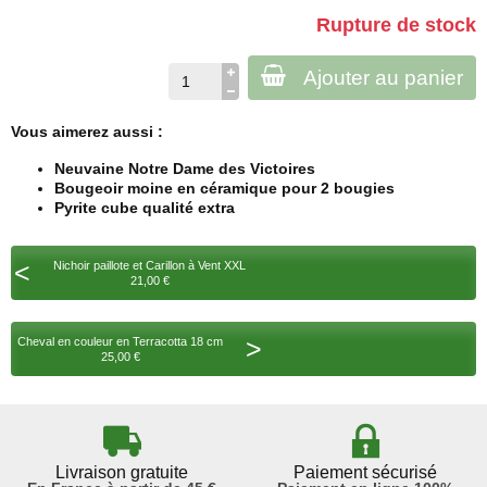
Rupture de stock
Ajouter au panier
Vous aimerez aussi :
Neuvaine Notre Dame des Victoires
Bougeoir moine en céramique pour 2 bougies
Pyrite cube qualité extra
<
Nichoir paillote et Carillon à Vent XXL
21,00 €
>
Cheval en couleur en Terracotta 18 cm
25,00 €
Livraison gratuite
Paiement sécurisé