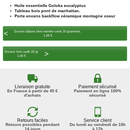
Huile essentielle Goloka eucalyptus
Tableau bois pont de manhattan.
Porte encens backflow céramique montagne coeur
<
Encens bâtons hem menthe verte 20 grammes.
1,00 €
>
Encens hem oudh 20 gr
1,00 €
Livraison gratuite
Paiement sécurisé
En France à partir de 45 €
Paiement en ligne 100%
d'achats
sécurisé
Retours faciles
Service client
Retours possibles pendant
Du lundi au vendredi de 10h
14 jours
à 17h