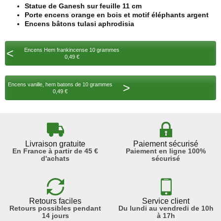
Statue de Ganesh sur feuille 11 cm
Porte encens orange en bois et motif éléphants argent
Encens bâtons tulasi aphrodisia
<
Encens Hem frankincense 10 grammes
0,49 €
>
Encens vanille, hem batons de 10 grammes
0,49 €
Livraison gratuite
Paiement sécurisé
En France à partir de 45 €
Paiement en ligne 100%
d'achats
sécurisé
Retours faciles
Service client
Retours possibles pendant
Du lundi au vendredi de 10h
14 jours
à 17h