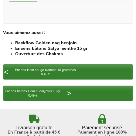
Vous aimerez aussi :
Backflow Golden nag benjoin
Encens bâtons Satya menthe 15 gr
Ouverture des Chakras
<
Encens Hem sauge blanche 10 grammes
0,49 €
>
Encens batons Hem eucalyptus 10 gr
0,49 €
Livraison gratuite
Paiement sécurisé
En France à partir de 45 €
Paiement en ligne 100%