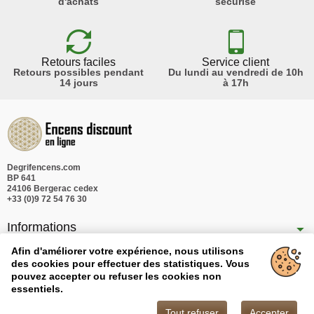
d'achats
sécurisé
Retours faciles
Service client
Retours possibles pendant
Du lundi au vendredi de 10h
14 jours
à 17h
Degrifencens.com
BP 641
24106 Bergerac cedex
+33 (0)9 72 54 76 30
Informations
Nos produits
Afin d'améliorer votre expérience, nous utilisons
des cookies pour effectuer des statistiques. Vous
Notre société
pouvez accepter ou refuser les cookies non
essentiels.
Tout refuser
Accepter