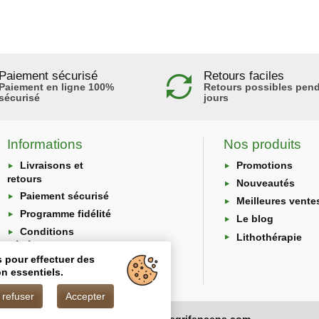
Paiement sécurisé
Retours faciles
Paiement en ligne 100%
Retours possibles pend
sécurisé
jours
Informations
Nos produits
Livraisons et
Promotions
retours
Nouveautés
Paiement sécurisé
Meilleures vente
Programme fidélité
Le blog
Conditions
Lithothérapie
générales
s pour effectuer des
Protection des
n essentiels.
données
 refuser
Accepter