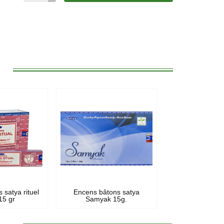
:
 satya rituel
Encens bâtons satya
15 gr
Samyak 15g.