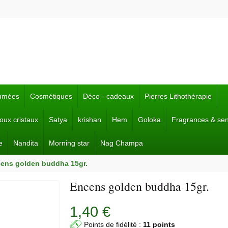
fumées
Cosmétiques
Déco - cadeaux
Pierres Lithothérapie
joux cristaux
Satya
krishan
Hem
Goloka
Fragrances & se
e
Nandita
Morning star
Nag Champa
ens golden buddha 15gr.
Encens golden buddha 15gr.
1,40 €
Points de fidélité :
11 points