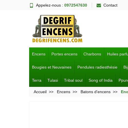
Appelez-nous :
0972547630
Contact
Encens
Portes encens
Charbons
Huiles par
Bougies et Neuvaines
Pendules radiesthésie
Bi
Terra
Tulasi
Tribal soul
Song of India
Ppur
Accueil
Encens
Batons d'encens
Enc