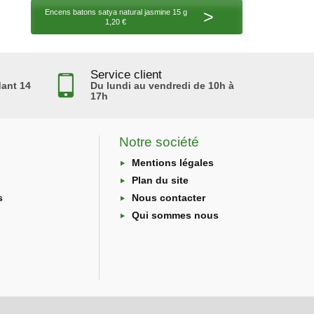
>
Encens batons satya natural jasmine 15 g
1,20 €
Service client
ant 14
Du lundi au vendredi de 10h à
17h
Notre société
Mentions légales
Plan du site
s
Nous contacter
Qui sommes nous