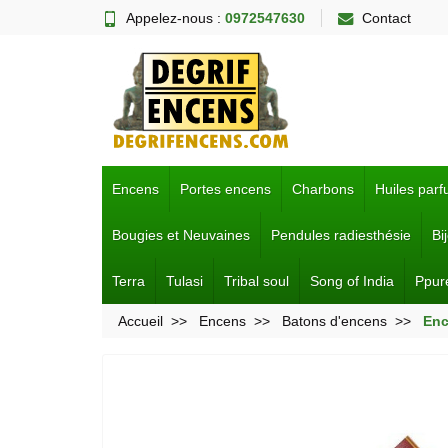
Appelez-nous :
0972547630
Contact
Encens
Portes encens
Charbons
Huiles par
Bougies et Neuvaines
Pendules radiesthésie
Bi
Terra
Tulasi
Tribal soul
Song of India
Ppur
Accueil
Encens
Batons d'encens
Enc