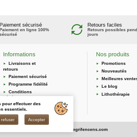
Paiement sécurisé
Retours faciles
Paiement en ligne 100%
Retours possibles pend
sécurisé
jours
Informations
Nos produits
Livraisons et
Promotions
retours
Nouveautés
Paiement sécurisé
Meilleures vente
Programme fidélité
Le blog
Conditions
Lithothérapie
générales
s pour effectuer des
Protection des
n essentiels.
données
 refuser
Accepter
Copyright © 2026 - Degrifencens.com