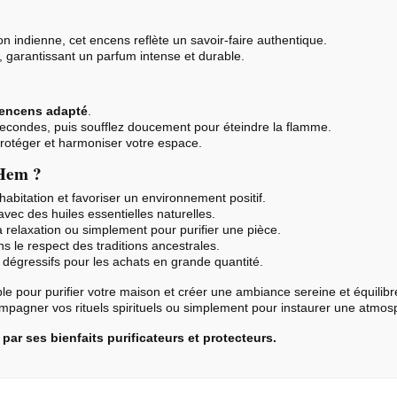
on indienne, cet encens reflète un savoir-faire authentique.
, garantissant un parfum intense et durable.
-encens adapté
.
 secondes, puis soufflez doucement pour éteindre la flamme.
protéger et harmoniser votre espace.
 Hem ?
habitation et favoriser un environnement positif.
avec des huiles essentielles naturelles.
a relaxation ou simplement pour purifier une pièce.
s le respect des traditions ancestrales.
s dégressifs pour les achats en grande quantité.
ble pour purifier votre maison et créer une ambiance sereine et équilib
compagner vos rituels spirituels ou simplement pour instaurer une atmos
ar ses bienfaits purificateurs et protecteurs.