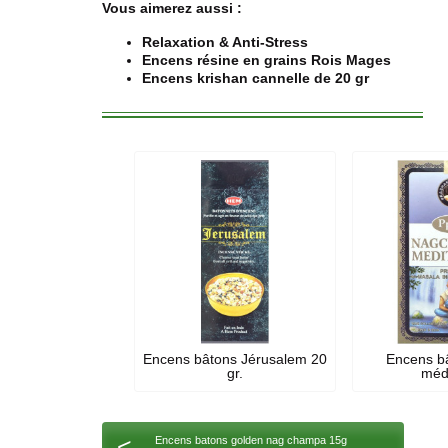
Vous aimerez aussi :
Relaxation & Anti-Stress
Encens résine en grains Rois Mages
Encens krishan cannelle de 20 gr
Encens bâtons Jérusalem 20
Encens b
gr.
médi
<
Encens batons golden nag champa 15g