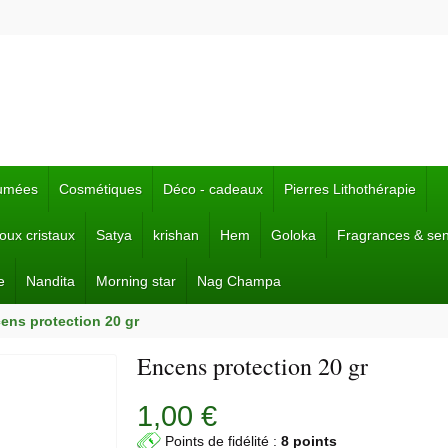
fumées
Cosmétiques
Déco - cadeaux
Pierres Lithothérapie
joux cristaux
Satya
krishan
Hem
Goloka
Fragrances & se
e
Nandita
Morning star
Nag Champa
ens protection 20 gr
Encens protection 20 gr
1,00 €
Points de fidélité :
8 points