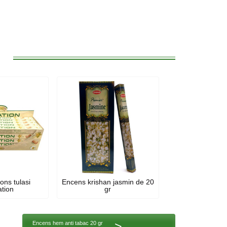
:
ons tulasi
Encens krishan jasmin de 20
ation
gr
>
Encens hem anti tabac 20 gr