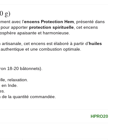
0 g)
ement avec l’
encens Protection
Hem
, présenté dans
 pour apporter
protection spirituelle
, cet encens
osphère apaisante et harmonieuse.
 artisanale, cet encens est élaboré à partir d’
huiles
 authentique et une combustion optimale.
ron 18-20 bâtonnets).
lle, relaxation.
n en Inde.
es.
on de la quantité commandée.
HPRO20