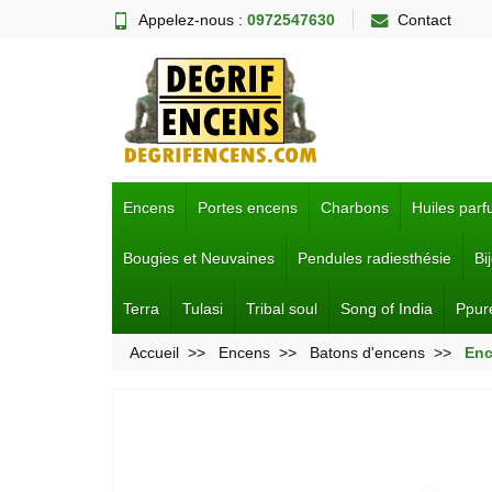
Appelez-nous :
0972547630
Contact
Encens
Portes encens
Charbons
Huiles par
Bougies et Neuvaines
Pendules radiesthésie
Bi
Terra
Tulasi
Tribal soul
Song of India
Ppur
Accueil
Encens
Batons d'encens
Enc