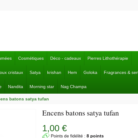
fumées
Cosmétiques
Déco - cadeaux
Pierres Lithothérapie
joux cristaux
Satya
krishan
Hem
Goloka
Fragrances & se
e
Nandita
Morning star
Nag Champa
ens batons satya tufan
Encens batons satya tufan
1,00 €
Points de fidélité :
8 points