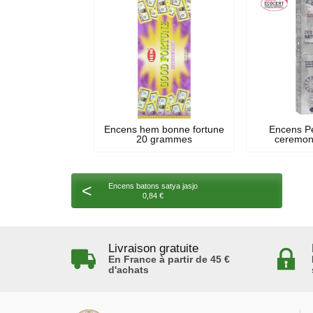
Encens hem bonne fortune
Encens P
20 grammes
ceremoni
<
Encens batons satya jasjo
0,84 €
Livraison gratuite
En France à partir de 45 €
d'achats