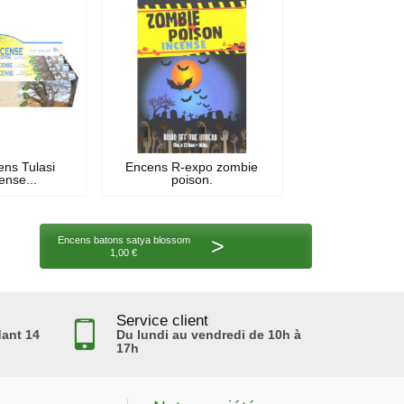
ens Tulasi
Encens R-expo zombie
ense...
poison.
>
Encens batons satya blossom
1,00 €
Service client
ant 14
Du lundi au vendredi de 10h à
17h