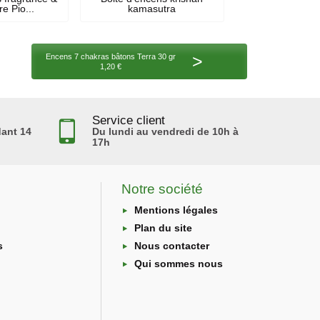
e Pio...
kamasutra
>
Encens 7 chakras bâtons Terra 30 gr
1,20 €
Service client
ant 14
Du lundi au vendredi de 10h à
17h
Notre société
Mentions légales
Plan du site
s
Nous contacter
Qui sommes nous