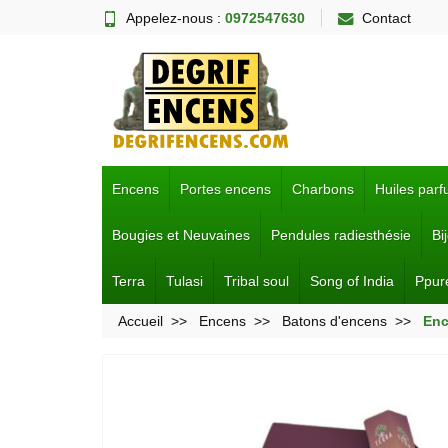
Appelez-nous :
0972547630
Contact
Encens
Portes encens
Charbons
Huiles par
Bougies et Neuvaines
Pendules radiesthésie
Bi
Terra
Tulasi
Tribal soul
Song of India
Ppur
Accueil
Encens
Batons d'encens
Enc