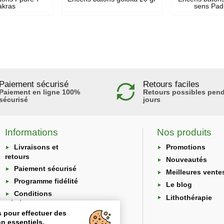
akras
sens Padr
Paiement sécurisé
Retours faciles
Paiement en ligne 100%
Retours possibles pend
sécurisé
jours
Informations
Nos produits
Livraisons et
Promotions
retours
Nouveautés
Paiement sécurisé
Meilleures vente
Programme fidélité
Le blog
Conditions
Lithothérapie
générales
s pour effectuer des
Protection des
n essentiels.