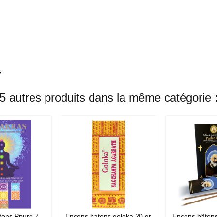
s
5 autres produits dans la même catégorie 
tons Ppure 7
Encens batons goloka 20 gr
Encens bâtons