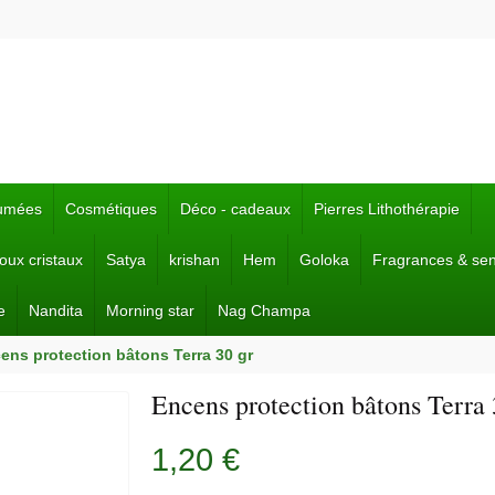
fumées
Cosmétiques
Déco - cadeaux
Pierres Lithothérapie
joux cristaux
Satya
krishan
Hem
Goloka
Fragrances & se
e
Nandita
Morning star
Nag Champa
ens protection bâtons Terra 30 gr
Encens protection bâtons Terra 
1,20 €