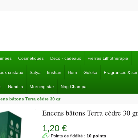
fumées
Cosmétiques
Déco - cadeaux
Pierres Lithothérapie
joux cristaux
Satya
krishan
Hem
Goloka
Fragrances & se
e
Nandita
Morning star
Nag Champa
ens bâtons Terra cèdre 30 gr
Encens bâtons Terra cèdre 30 g
1,20 €
Points de fidélité :
10 points