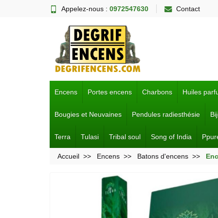
Appelez-nous :
0972547630
Contact
Encens
Portes encens
Charbons
Huiles par
Bougies et Neuvaines
Pendules radiesthésie
Bi
Terra
Tulasi
Tribal soul
Song of India
Ppur
Accueil
Encens
Batons d'encens
Enc