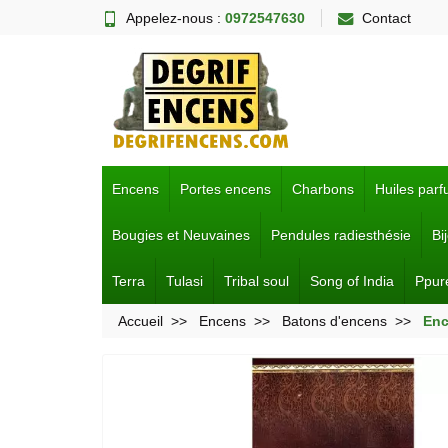
Appelez-nous :
0972547630
Contact
Encens
Portes encens
Charbons
Huiles par
Bougies et Neuvaines
Pendules radiesthésie
Bi
Terra
Tulasi
Tribal soul
Song of India
Ppur
Accueil
Encens
Batons d'encens
Enc