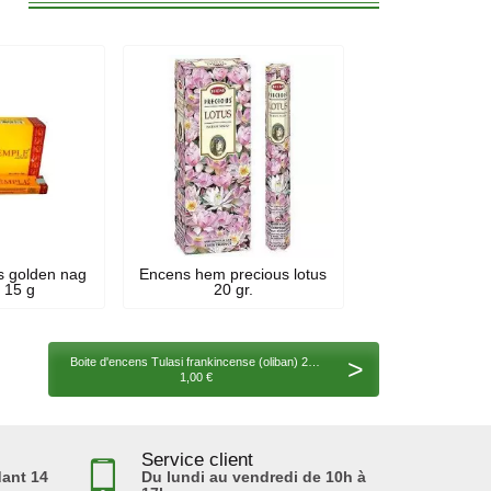
:
s golden nag
Encens hem precious lotus
 15 g
20 gr.
>
Boite d'encens Tulasi frankincense (oliban) 20 gr
1,00 €
Service client
ant 14
Du lundi au vendredi de 10h à