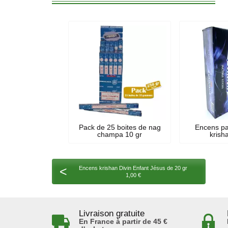
Pack de 25 boites de nag
Encens pa
champa 10 gr
krish
<
Encens krishan Divin Enfant Jésus de 20 gr
1,00 €
Livraison gratuite
En France à partir de 45 €