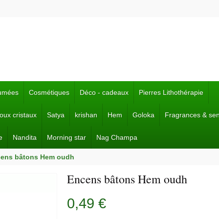
fumées
Cosmétiques
Déco - cadeaux
Pierres Lithothérapie
joux cristaux
Satya
krishan
Hem
Goloka
Fragrances & se
e
Nandita
Morning star
Nag Champa
ens bâtons Hem oudh
Encens bâtons Hem oudh
0,49 €