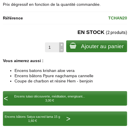
Prix dégressif en fonction de la quantité commandée.
Référence
TCHAN20
EN STOCK
(2 produits)
Ajouter au panier
Vous aimerez aussi :
Encens batons krishan aloe vera
Encens bâtons Ppure nagchampa cannelle
Coupe de charbon et résine Hem - benjoin
<
Encens tulasi découverte, méditation, energisant...
3,00 €
>
Encens bâtons Satya sacred lama 15 g
1,60 €